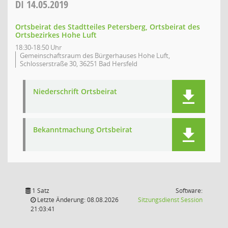
DI
14.05.2019
Ortsbeirat des Stadtteiles Petersberg, Ortsbeirat des
Ortsbezirkes Hohe Luft
18:30-18:50 Uhr
Gemeinschaftsraum des Bürgerhauses Hohe Luft,
Schlosserstraße 30, 36251 Bad Hersfeld
Niederschrift Ortsbeirat
Bekanntmachung Ortsbeirat
1 Satz
Software:
(Wird in
Letzte Änderung: 08.08.2026
Sitzungsdienst
Session
21:03:41