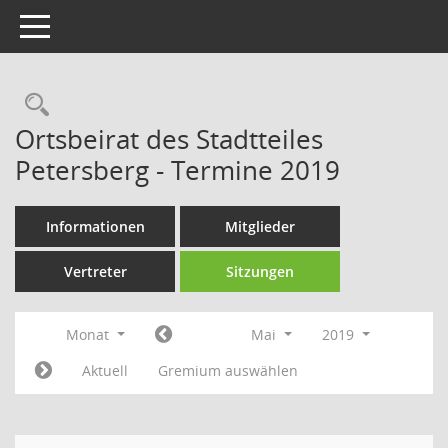
Toggle navigation
Rechercheauswahl
Ortsbeirat des Stadtteiles
Petersberg - Termine 2019
Informationen
Mitglieder
Vertreter
Sitzungen
Monat
Mai
2019
Aktuell
Gremium auswählen