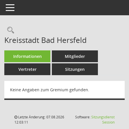
Toggle navigation
Rechercheauswahl
Kreisstadt Bad Hersfeld
Informationen
Mitglieder
Vertreter
Sitzungen
Keine Angaben zum Gremium gefunden.
Letzte Änderung: 07.08.2026
Software:
Sitzungsdienst
(Wird in
12:03:11
Session