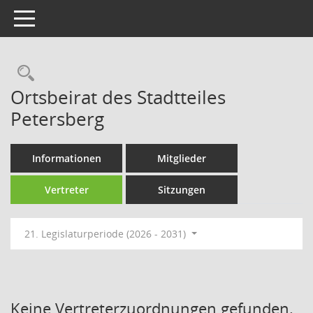
Toggle navigation
Rechercheauswahl
Ortsbeirat des Stadtteiles
Petersberg
Informationen
Mitglieder
Vertreter
Sitzungen
21. Legislaturperiode (2026 - 2031)
Keine Vertreterzuordnungen gefunden.