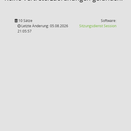
10 Sätze
Software:
(Wird in
Letzte Änderung: 05.08.2026
Sitzungsdienst
Session
21:05:57