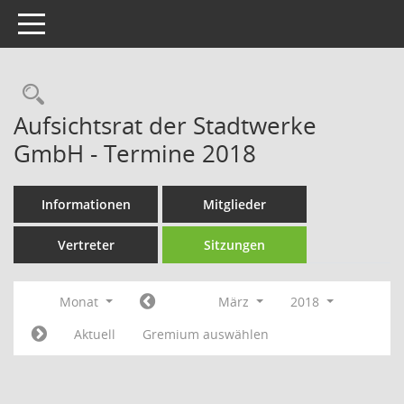
Toggle navigation
Rechercheauswahl
Aufsichtsrat der Stadtwerke
GmbH - Termine 2018
Informationen
Mitglieder
Vertreter
Sitzungen
Monat
März
2018
Aktuell
Gremium auswählen