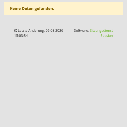
Keine Daten gefunden.
Letzte Änderung: 06.08.2026
Software:
Sitzungsdienst
(Wird in
15:03:34
Session