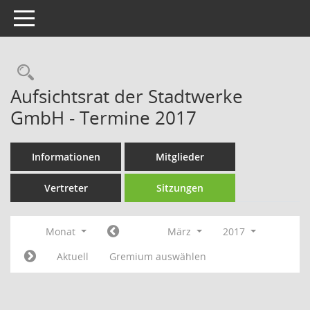
Toggle navigation
Rechercheauswahl
Aufsichtsrat der Stadtwerke
GmbH - Termine 2017
Informationen
Mitglieder
Vertreter
Sitzungen
Monat
März
2017
Aktuell
Gremium auswählen