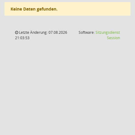
Keine Daten gefunden.
Letzte Änderung: 07.08.2026
Software:
Sitzungsdienst
(Wird in
21:03:53
Session