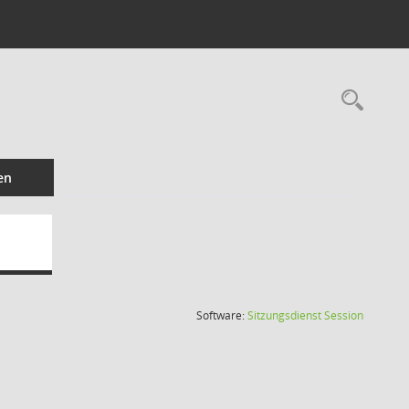
Rec
en
(Wird in
Software:
Sitzungsdienst
Session