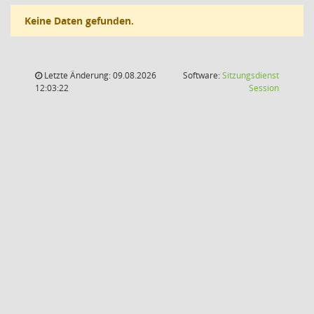
Keine Daten gefunden.
Letzte Änderung: 09.08.2026
Software:
Sitzungsdienst
(Wird in
12:03:22
Session