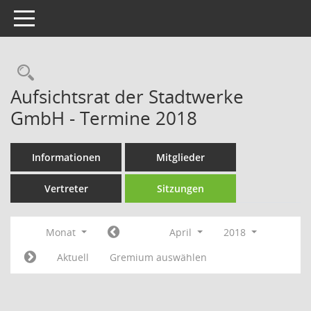
Toggle navigation
Rechercheauswahl
Aufsichtsrat der Stadtwerke
GmbH - Termine 2018
Informationen
Mitglieder
Vertreter
Sitzungen
Monat
April
2018
Aktuell
Gremium auswählen