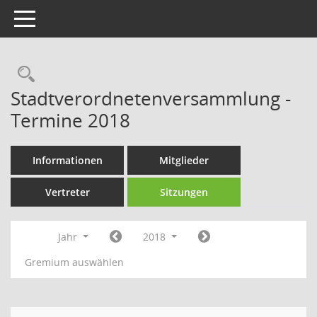
Toggle navigation
Rechercheauswahl
Stadtverordnetenversammlung -
Termine 2018
Informationen
Mitglieder
Vertreter
Sitzungen
Jahr
2018
Gremium auswählen