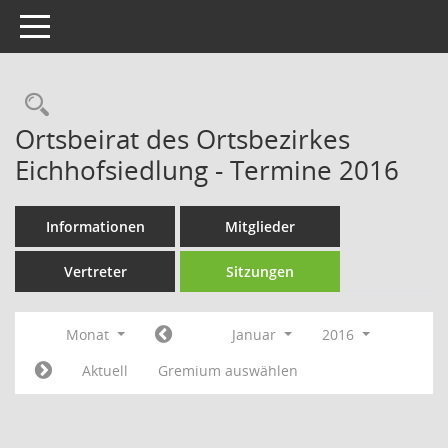
Toggle navigation
Rechercheauswahl
Ortsbeirat des Ortsbezirkes
Eichhofsiedlung - Termine 2016
Informationen
Mitglieder
Vertreter
Sitzungen
Monat
Januar
2016
Aktuell
Gremium auswählen