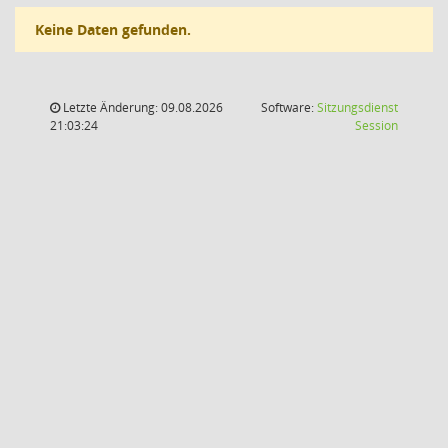
Keine Daten gefunden.
Letzte Änderung: 09.08.2026
Software:
Sitzungsdienst
(Wird in
21:03:24
Session