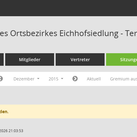
des Ortsbezirkes Eichhofsiedlung - T
Mitglieder
Vertreter
Sitzung
Dezember
2015
Aktuell
Gremium au
den.
2026 21:03:53