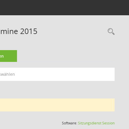
ermine 2015
Rec
en
swählen
(Wird in
Software:
Sitzungsdienst
Session