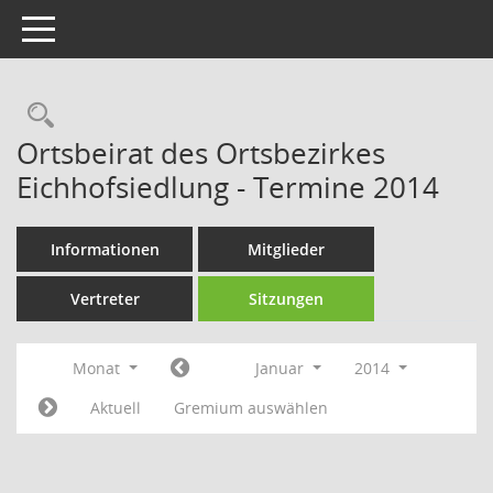
Toggle navigation
Rechercheauswahl
Ortsbeirat des Ortsbezirkes
Eichhofsiedlung - Termine 2014
Informationen
Mitglieder
Vertreter
Sitzungen
Monat
Januar
2014
Aktuell
Gremium auswählen