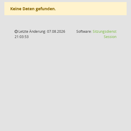
Keine Daten gefunden.
Letzte Änderung: 07.08.2026
Software:
Sitzungsdienst
(Wird in
21:03:53
Session