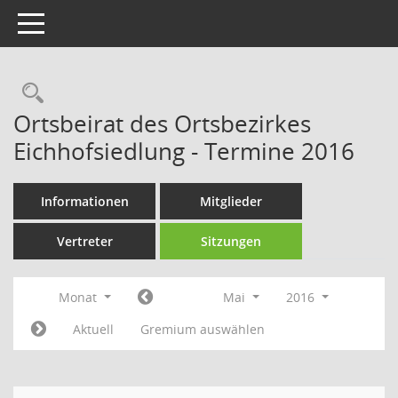
Toggle navigation
Rechercheauswahl
Ortsbeirat des Ortsbezirkes
Eichhofsiedlung - Termine 2016
Informationen
Mitglieder
Vertreter
Sitzungen
Monat
Mai
2016
Aktuell
Gremium auswählen