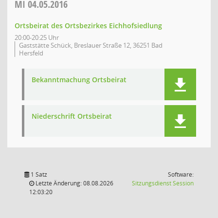
MI
04.05.2016
Ortsbeirat des Ortsbezirkes Eichhofsiedlung
20:00-20:25 Uhr
Gaststätte Schück, Breslauer Straße 12, 36251 Bad
Hersfeld
Bekanntmachung Ortsbeirat
Niederschrift Ortsbeirat
1 Satz
Software:
(Wird in
Letzte Änderung: 08.08.2026
Sitzungsdienst
Session
12:03:20