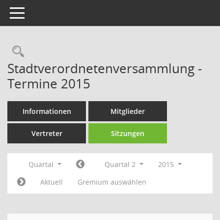
Toggle navigation
Rechercheauswahl
Stadtverordnetenversammlung -
Termine 2015
Informationen
Mitglieder
Vertreter
Sitzungen
Quartal
Quartal 2
2015
Aktuell
Gremium auswählen