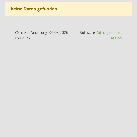
Keine Daten gefunden.
Letzte Änderung: 06.08.2026
Software:
Sitzungsdienst
(Wird in
09:04:25
Session