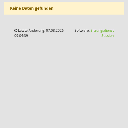
Keine Daten gefunden.
Letzte Änderung: 07.08.2026
Software:
Sitzungsdienst
(Wird in
09:04:39
Session