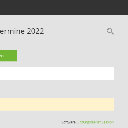
Termine 2022
Rec
en
(Wird in
Software:
Sitzungsdienst
Session