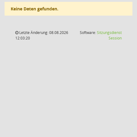
Keine Daten gefunden.
Letzte Änderung: 08.08.2026
Software:
Sitzungsdienst
(Wird in
12:03:20
Session