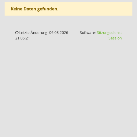
Keine Daten gefunden.
Letzte Änderung: 06.08.2026
Software:
Sitzungsdienst
(Wird in
21:05:21
Session