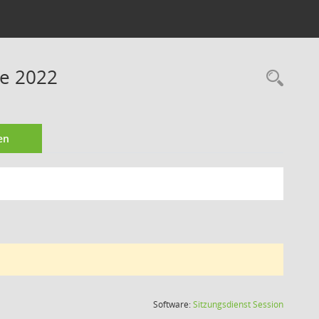
ne 2022
Rec
en
(Wird in
Software:
Sitzungsdienst
Session