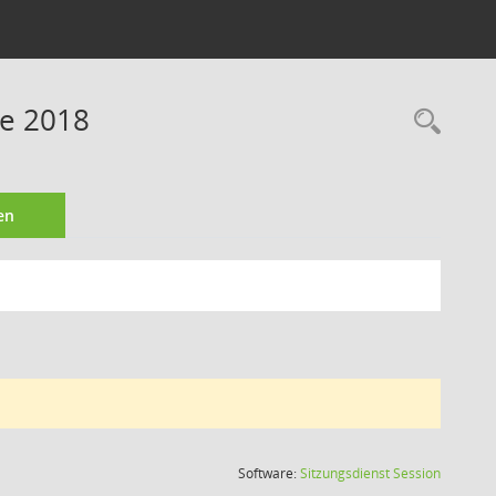
ne 2018
Rec
en
(Wird in
Software:
Sitzungsdienst
Session