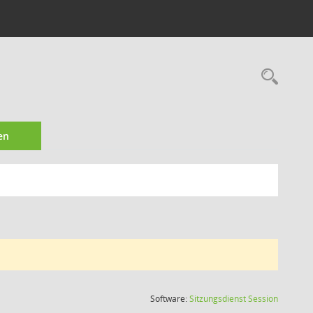
Rec
en
(Wird in
Software:
Sitzungsdienst
Session