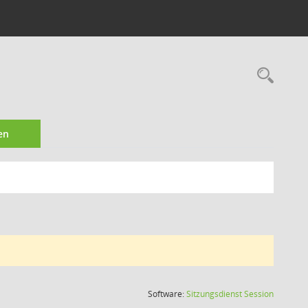
Rec
en
(Wird in
Software:
Sitzungsdienst
Session