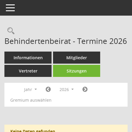
Toggle navigation
Rechercheauswahl
Behindertenbeirat - Termine 2026
Informationen
Mitglieder
Vertreter
Sitzungen
Jahr
2026
Gremium auswählen
Keine Daten gefunden.