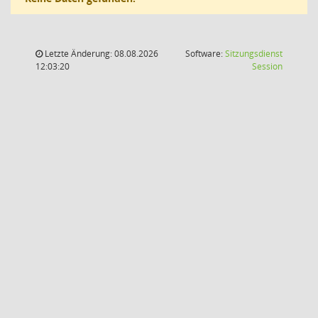
Letzte Änderung: 08.08.2026
Software:
Sitzungsdienst
(Wird in
12:03:20
Session