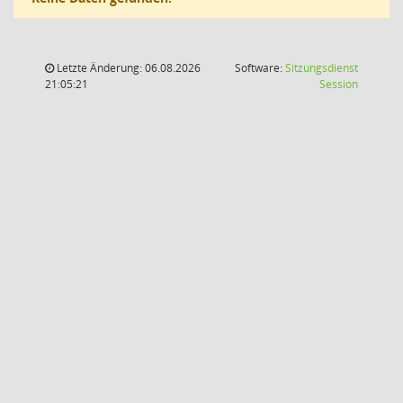
Letzte Änderung: 06.08.2026
Software:
Sitzungsdienst
(Wird in
21:05:21
Session