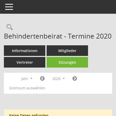
Toggle navigation
Rechercheauswahl
Behindertenbeirat - Termine 2020
Informationen
Mitglieder
Vertreter
Sitzungen
Jahr
2020
Gremium auswählen
Keine Daten gefunden.