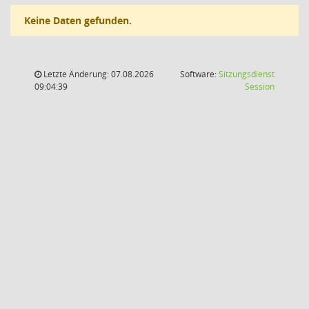
Keine Daten gefunden.
Letzte Änderung: 07.08.2026
Software:
Sitzungsdienst
(Wird in
09:04:39
Session