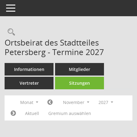
Toggle navigation
Rechercheauswahl
Ortsbeirat des Stadtteiles
Petersberg - Termine 2027
Informationen
Mitglieder
Vertreter
Sitzungen
Monat
November
2027
Aktuell
Gremium auswählen