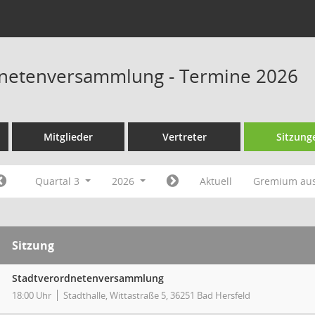
dnetenversammlung - Termine 2026
Mitglieder
Vertreter
Sitzung
Quartal 3
2026
Aktuell
Gremium au
Sitzung
Stadtverordnetenversammlung
18:00 Uhr
Stadthalle, Wittastraße 5, 36251 Bad Hersfeld