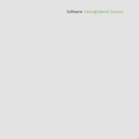
(Wird in
Software:
Sitzungsdienst
Session