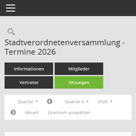
Toggle navigation
Rechercheauswahl
Stadtverordnetenversammlung -
Termine 2026
Informationen
Mitglieder
Vertreter
Sitzungen
Quartal
Quartal 4
2026
Aktuell
Gremium auswählen