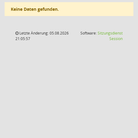
Keine Daten gefunden.
Letzte Änderung: 05.08.2026
Software:
Sitzungsdienst
(Wird in
21:05:57
Session