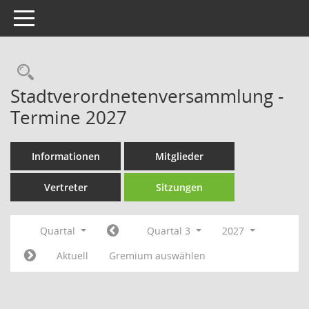
Toggle navigation
Rechercheauswahl
Stadtverordnetenversammlung -
Termine 2027
Informationen
Mitglieder
Vertreter
Sitzungen
Quartal
Quartal 3
2027
Aktuell
Gremium auswählen