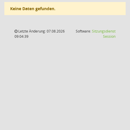
Keine Daten gefunden.
Letzte Änderung: 07.08.2026
Software:
Sitzungsdienst
(Wird in
09:04:39
Session