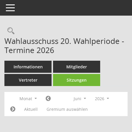
Toggle navigation
Rechercheauswahl
Wahlausschuss 20. Wahlperiode -
Termine 2026
Informationen
Mitglieder
Vertreter
Sitzungen
Monat
Juni
2026
Aktuell
Gremium auswählen