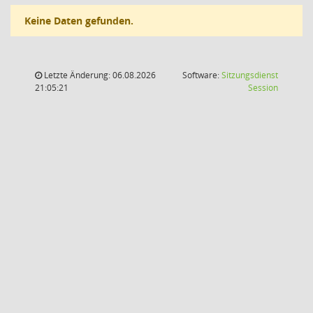
Keine Daten gefunden.
Letzte Änderung: 06.08.2026
Software:
Sitzungsdienst
(Wird in
21:05:21
Session