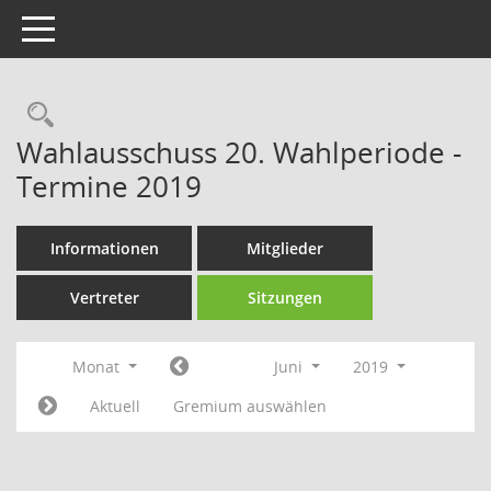
Toggle navigation
Rechercheauswahl
Wahlausschuss 20. Wahlperiode -
Termine 2019
Informationen
Mitglieder
Vertreter
Sitzungen
Monat
Juni
2019
Aktuell
Gremium auswählen