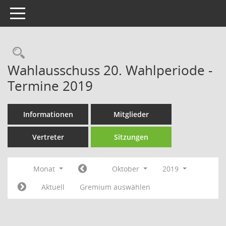
Toggle navigation
Rechercheauswahl
Wahlausschuss 20. Wahlperiode -
Termine 2019
Informationen
Mitglieder
Vertreter
Sitzungen
Monat
Oktober
2019
Aktuell
Gremium auswählen