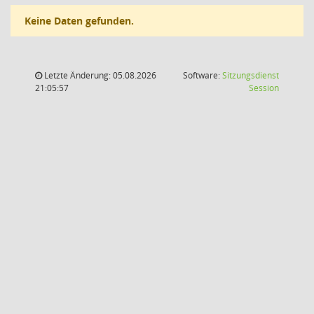
Keine Daten gefunden.
Letzte Änderung: 05.08.2026
Software:
Sitzungsdienst
(Wird in
21:05:57
Session