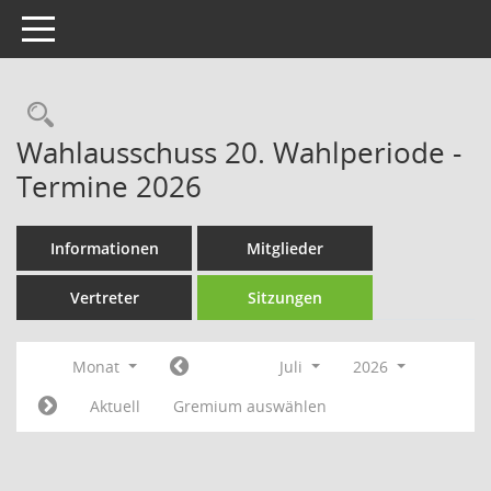
Toggle navigation
Rechercheauswahl
Wahlausschuss 20. Wahlperiode -
Termine 2026
Informationen
Mitglieder
Vertreter
Sitzungen
Monat
Juli
2026
Aktuell
Gremium auswählen