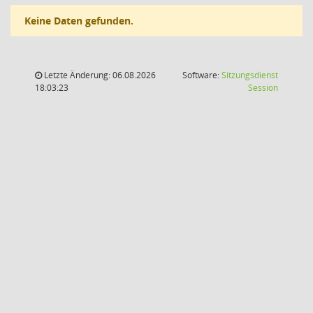
Keine Daten gefunden.
Letzte Änderung: 06.08.2026
Software:
Sitzungsdienst
(Wird in
18:03:23
Session