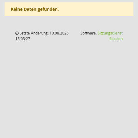
Keine Daten gefunden.
Letzte Änderung: 10.08.2026
Software:
Sitzungsdienst
(Wird in
15:03:27
Session