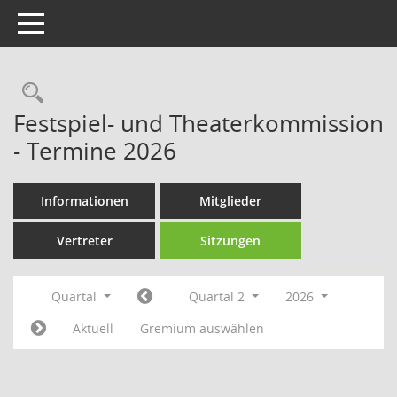
Toggle navigation
Rechercheauswahl
Festspiel- und Theaterkommission
- Termine 2026
Informationen
Mitglieder
Vertreter
Sitzungen
Quartal
Quartal 2
2026
Aktuell
Gremium auswählen