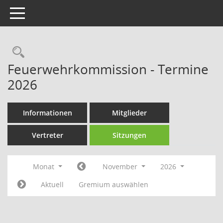
Toggle navigation
Rechercheauswahl
Feuerwehrkommission - Termine
2026
Informationen
Mitglieder
Vertreter
Sitzungen
Monat
November
2026
Aktuell
Gremium auswählen