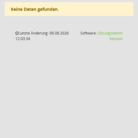
Keine Daten gefunden.
Letzte Änderung: 06.08.2026
Software:
Sitzungsdienst
(Wird in
12:03:34
Session