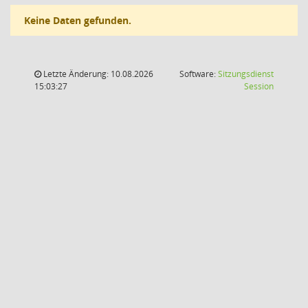
Keine Daten gefunden.
Letzte Änderung: 10.08.2026
Software:
Sitzungsdienst
(Wird in
15:03:27
Session