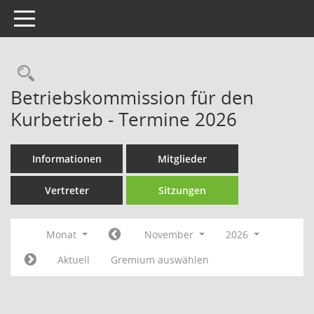
Toggle navigation
Rechercheauswahl
Betriebskommission für den
Kurbetrieb - Termine 2026
Informationen
Mitglieder
Vertreter
Sitzungen
Monat
November
2026
Aktuell
Gremium auswählen