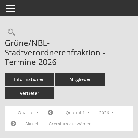
Toggle navigation
Rechercheauswahl
Grüne/NBL-
Stadtverordnetenfraktion -
Termine 2026
Informationen
Mitglieder
Vertreter
Quartal
Quartal 1
2026
Aktuell
Gremium auswählen