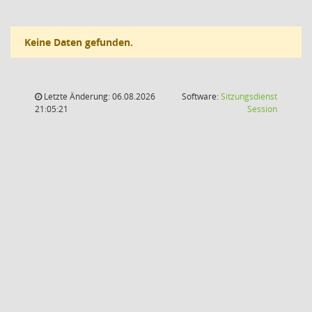
Keine Daten gefunden.
Letzte Änderung: 06.08.2026
Software:
Sitzungsdienst
(Wird in
21:05:21
Session