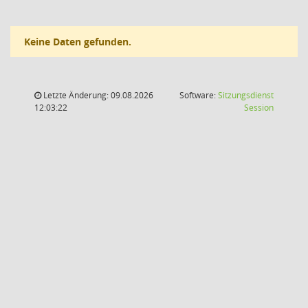
Keine Daten gefunden.
Letzte Änderung: 09.08.2026
Software:
Sitzungsdienst
(Wird in
12:03:22
Session