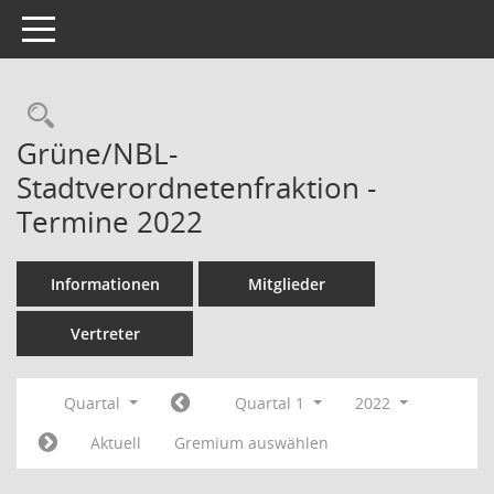
Toggle navigation
Rechercheauswahl
Grüne/NBL-
Stadtverordnetenfraktion -
Termine 2022
Informationen
Mitglieder
Vertreter
Quartal
Quartal 1
2022
Aktuell
Gremium auswählen