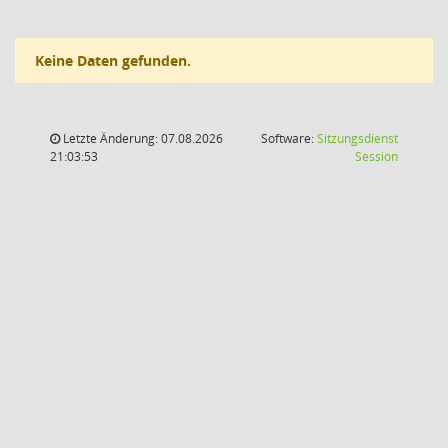
Keine Daten gefunden.
Letzte Änderung: 07.08.2026
Software:
Sitzungsdienst
(Wird in
21:03:53
Session