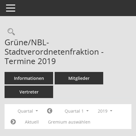
Toggle navigation
Rechercheauswahl
Grüne/NBL-
Stadtverordnetenfraktion -
Termine 2019
Informationen
Mitglieder
Vertreter
Quartal
Quartal 1
2019
Aktuell
Gremium auswählen