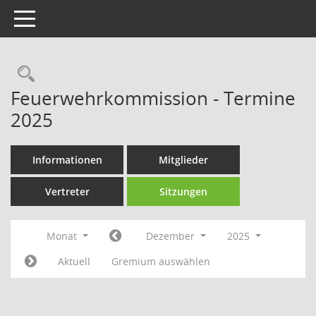
Toggle navigation
Rechercheauswahl
Feuerwehrkommission - Termine
2025
Informationen
Mitglieder
Vertreter
Sitzungen
Monat
Dezember
2025
Aktuell
Gremium auswählen