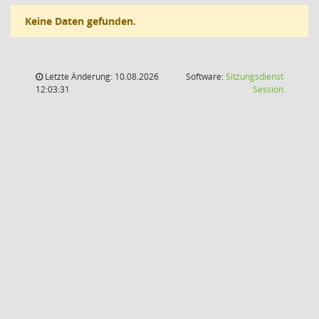
Keine Daten gefunden.
Letzte Änderung: 10.08.2026
Software:
Sitzungsdienst
(Wird in
12:03:31
Session