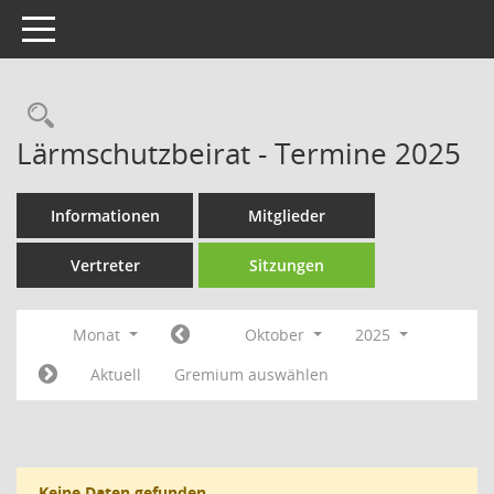
Toggle navigation
Rechercheauswahl
Lärmschutzbeirat - Termine 2025
Informationen
Mitglieder
Vertreter
Sitzungen
Monat
Oktober
2025
Aktuell
Gremium auswählen
Keine Daten gefunden.