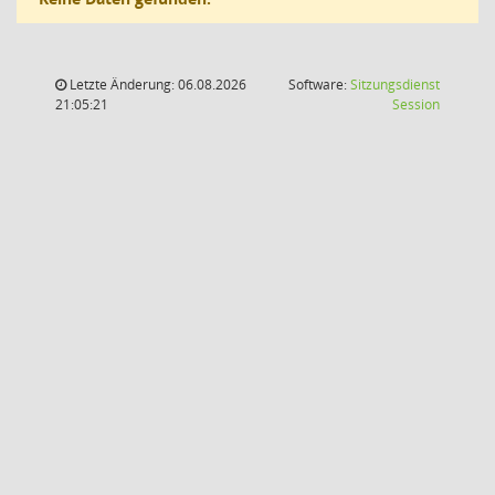
Letzte Änderung: 06.08.2026
Software:
Sitzungsdienst
(Wird in
21:05:21
Session