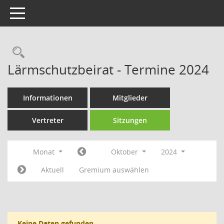
Toggle navigation
Rechercheauswahl
Lärmschutzbeirat - Termine 2024
Informationen
Mitglieder
Vertreter
Sitzungen
Monat
Oktober
2024
Aktuell
Gremium auswählen
Keine Daten gefunden.