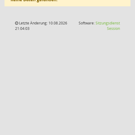
Letzte Änderung: 10.08.2026
Software:
Sitzungsdienst
(Wird in
21:04:03
Session