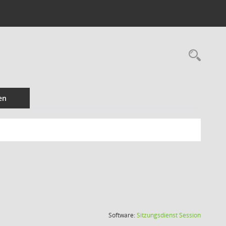
Rec
en
(Wird in
Software:
Sitzungsdienst
Session