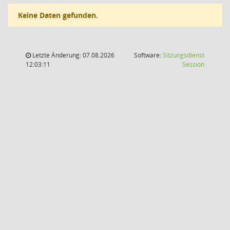
Keine Daten gefunden.
Letzte Änderung: 07.08.2026
Software:
Sitzungsdienst
(Wird in
12:03:11
Session