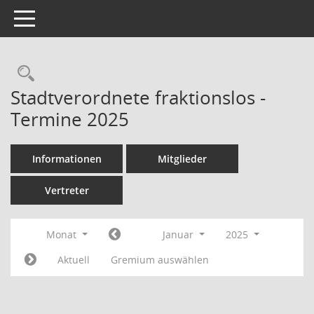
Toggle navigation
Rechercheauswahl
Stadtverordnete fraktionslos -
Termine 2025
Informationen
Mitglieder
Vertreter
Monat
Januar
2025
Aktuell
Gremium auswählen