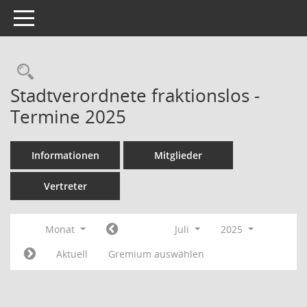
Toggle navigation
Rechercheauswahl
Stadtverordnete fraktionslos -
Termine 2025
Informationen
Mitglieder
Vertreter
Monat
Juli
2025
Aktuell
Gremium auswählen