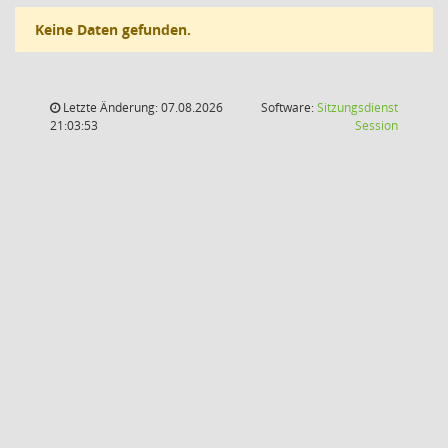
Keine Daten gefunden.
Letzte Änderung: 07.08.2026
Software:
Sitzungsdienst
(Wird in
21:03:53
Session