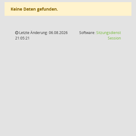
Keine Daten gefunden.
Letzte Änderung: 06.08.2026
Software:
Sitzungsdienst
(Wird in
21:05:21
Session