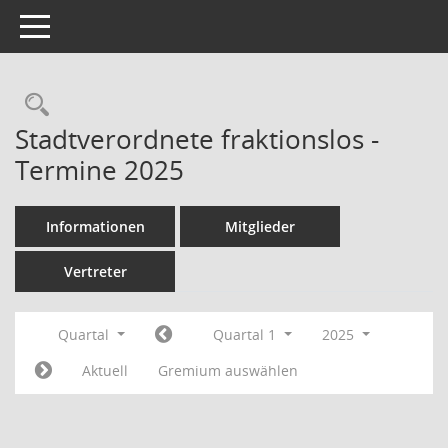
Toggle navigation
Rechercheauswahl
Stadtverordnete fraktionslos -
Termine 2025
Informationen
Mitglieder
Vertreter
Quartal
Quartal 1
2025
Aktuell
Gremium auswählen