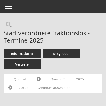
Toggle navigation
Rechercheauswahl
Stadtverordnete fraktionslos -
Termine 2025
Informationen
Mitglieder
Vertreter
Quartal
Quartal 3
2025
Aktuell
Gremium auswählen