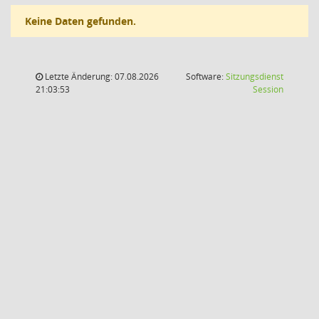
Keine Daten gefunden.
Letzte Änderung: 07.08.2026
Software:
Sitzungsdienst
(Wird in
21:03:53
Session