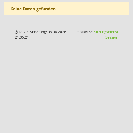
Keine Daten gefunden.
Letzte Änderung: 06.08.2026
Software:
Sitzungsdienst
(Wird in
21:05:21
Session