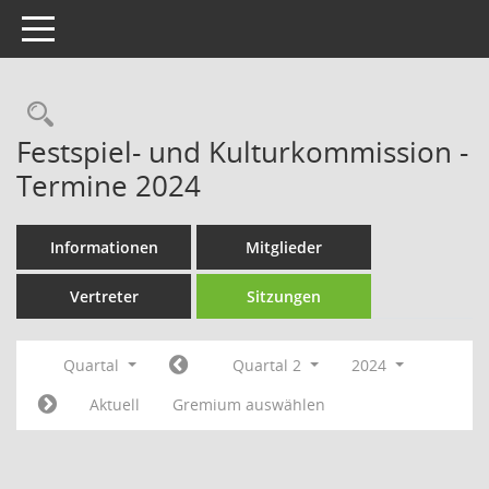
Toggle navigation
Rechercheauswahl
Festspiel- und Kulturkommission -
Termine 2024
Informationen
Mitglieder
Vertreter
Sitzungen
Quartal
Quartal 2
2024
Aktuell
Gremium auswählen