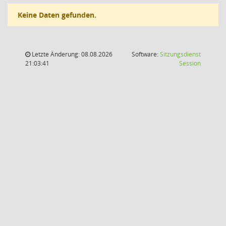
Keine Daten gefunden.
Letzte Änderung: 08.08.2026
Software:
Sitzungsdienst
(Wird in
21:03:41
Session