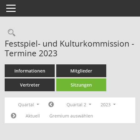
Toggle navigation
Rechercheauswahl
Festspiel- und Kulturkommission -
Termine 2023
Informationen
Mitglieder
Vertreter
Sitzungen
Quartal
Quartal 2
2023
Aktuell
Gremium auswählen