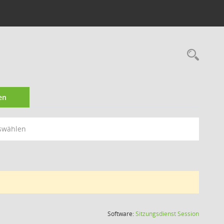
Rec
en
swählen
(Wird in
Software:
Sitzungsdienst
Session