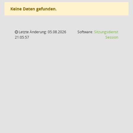
Keine Daten gefunden.
Letzte Änderung: 05.08.2026
Software:
Sitzungsdienst
(Wird in
21:05:57
Session