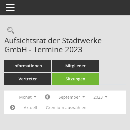
Toggle navigation
Rechercheauswahl
Aufsichtsrat der Stadtwerke
GmbH - Termine 2023
Informationen
Mitglieder
Vertreter
Sitzungen
Monat
September
2023
Aktuell
Gremium auswählen